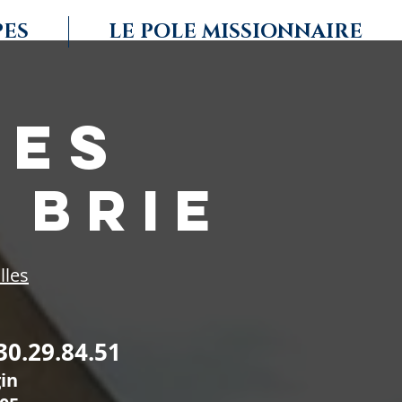
PES
LE POLE MISSIONNAIRE
deS
 BRIE
lles
30.29.84.51
gin