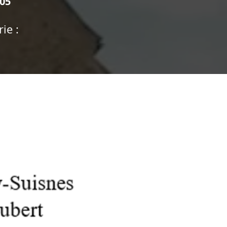
.05
ie :