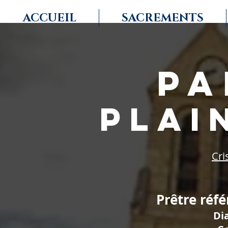
ACCUEIL
SACREMENTS
pa
PLAI
Cri
Prêtre réf
Di