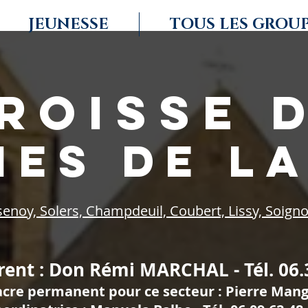
JEUNESSE
TOUS LES GROU
roisse 
NES DE LA
senoy, Solers, Champdeuil, Coubert, Liss
y, Soigno
érent : Don Rémi MARCHAL - Tél. 06.
acre permanent pour ce secteur : Pierre Man