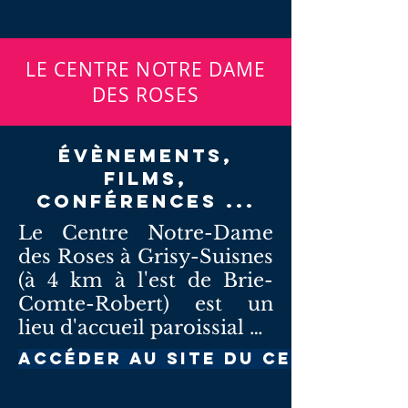
LE CENTRE NOTRE DAME
DES ROSES
ÉVÈNEMENTS,
FILMS,
CONFÉRENCES ...
Le Centre Notre-Dame 
des Roses à Grisy-Suisnes 
(à 4 km à l'est de Brie-
Comte-Robert) est un 
lieu d'accueil paroissial au 
sein duquel peuvent être 
Accéder au site du Centre
organisées : 

- des activités culturelles 
Programme CNDR 2025-2026r